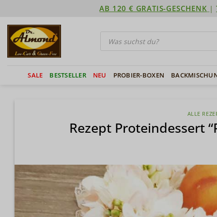
Zum
AB 120 € GRATIS-GESCHENK
|
Inhalt
springen
Products
search
SALE
BESTSELLER
NEU
PROBIER-BOXEN
BACKMISCHU
ALLE REZE
Rezept Proteindessert “P