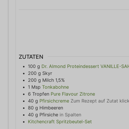
ZUTATEN
100
g
Dr. Almond Proteindessert VANILLE-S
200
g
Skyr
200
g
Milch 1,5%
1
Msp
Tonkabohne
6
Tropfen
Pure Flavour Zitrone
40
g
Pfirsichcreme
Zum Rezept auf Zutat klic
80
g
Himbeeren
40
g
Pfirsiche
in Spalten
Kitchencraft Spritzbeutel-Set