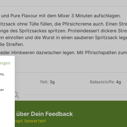
e und Pure Flavour mit dem Mixer 3 Minuten aufschlagen.
zsack ohne Tülle füllen, die Pfirsichcreme auch. Einen Stre
Länge des Spritzsackes spritzen. Proteindessert dickere Stre
n einrollen und die Wurst in einen sauberen Spritzsack leg
ie Streifen.
ieder Himbeeren dazwischen legen. Mit Pfirischspalten zum
n.
ungen
ns,
ein:
18
g
Fett:
3
g
Ballaststoffe:
4
g
ser
n uns über Dein Feedback
 und Rezept bewerten!