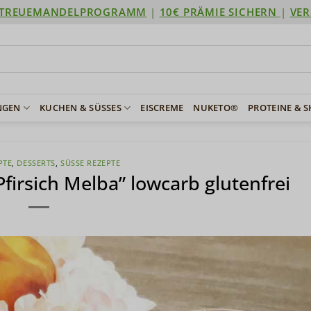
TREUEMANDELPROGRAMM
|
10€ PRÄMIE SICHERN
|
VER
NGEN
KUCHEN & SÜSSES
EISCREME
NUKETO®
PROTEINE & 
PTE
,
DESSERTS
,
SÜSSE REZEPTE
firsich Melba” lowcarb glutenfrei