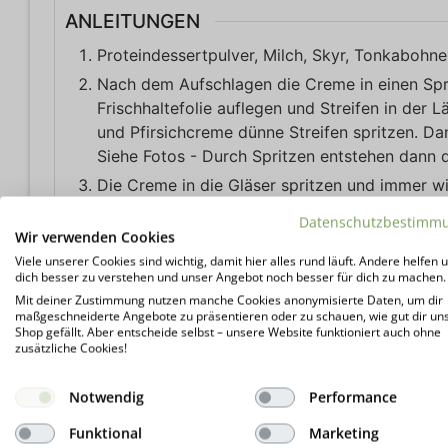
ANLEITUNGEN
Proteindessertpulver, Milch, Skyr, Tonkabohn
Nach dem Aufschlagen die Creme in einen Sprit
Frischhaltefolie auflegen und Streifen in der 
und Pfirsichcreme dünne Streifen spritzen. Dan
Siehe Fotos - Durch Spritzen entstehen dann d
Die Creme in die Gläser spritzen und immer w
Abschluss dekorieren, Kalt stellen und genieße
Datenschutzbestimm
Wir verwenden Cookies
NÄHRWERTE PRO PORTION
Viele unserer Cookies sind wichtig, damit hier alles rund läuft. Andere helfen u
dich besser zu verstehen und unser Angebot noch besser für dich zu machen.
Kalorien:
142
kcal
Kohlenhydrate:
7
g
Prot
Mit deiner Zustimmung nutzen manche Cookies anonymisierte Daten, um dir
maßgeschneiderte Angebote zu präsentieren oder zu schauen, wie gut dir un
Shop gefällt. Aber entscheide selbst – unsere Website funktioniert auch ohne
zusätzliche Cookies!
Notwendig
Performance
Wir freue
Hier klicken
Funktional
Marketing