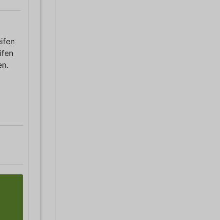
ifen
ifen
en.