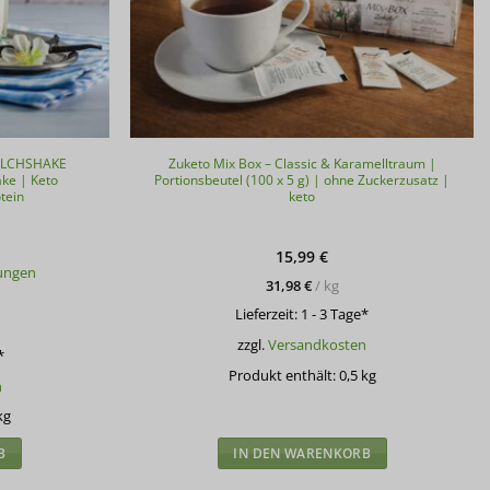
MILCHSHAKE
Zuketo Mix Box – Classic & Karamelltraum |
ke | Keto
Portionsbeutel (100 x 5 g) | ohne Zuckerzusatz |
tein
keto
15,99
€
ungen
31,98
€
/
kg
Lieferzeit:
1 - 3 Tage*
zzgl.
Versandkosten
*
Produkt enthält: 0,5
kg
n
kg
B
IN DEN WARENKORB