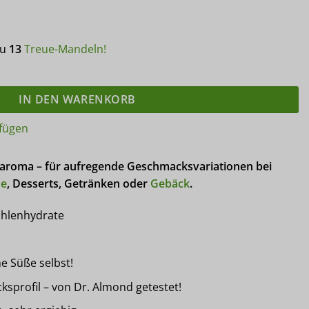
du
13
Treue-Mandeln!
a 30 ml Tropfen Drops ungesüsst zuckerfrei Menge
IN DEN WARENKORB
fügen
aroma – für aufregende Geschmacksvariationen bei
de
, Desserts, Getränken oder
Gebäck
.
ohlenhydrate
 Süße selbst!
profil – von Dr. Almond getestet!