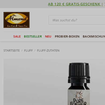
Zum
AB 120 € GRATIS-GESCHENK
|
Inhalt
springen
Products
search
SALE
BESTSELLER
NEU
PROBIER-BOXEN
BACKMISCHU
STARTSEITE
/
FLUFF
/
FLUFF-ZUTATEN