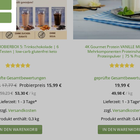
OBIERBOX 5: Trinkschokolade | 6
4K Gourmet Protein VANILLE 
Testen | low-carb glutenfrei keto
Mehrkomponenten Proteinsha
Proteinpulver | 75 % Pro
Bewertet
Bewertet
üfte Gesamtbewertungen
geprüfte Gesamtbewert
mit
5
von
mit
5
von
5
5
Ursprünglicher
Aktueller
s
17,77
€
Probierpreis
15,99
€
19,99
€
Preis
Preis
59,23
€
53,30
€
/
kg
49,98
€
/
kg
war:
ist:
17,77 €
15,99 €.
Lieferzeit:
1 - 3 Tage*
Lieferzeit:
1 - 3 Tage
zzgl.
Versandkosten
zzgl.
Versandkoste
rodukt enthält: 0,3
kg
Produkt enthält: 0,4
IN DEN WARENKORB
IN DEN WARENKOR