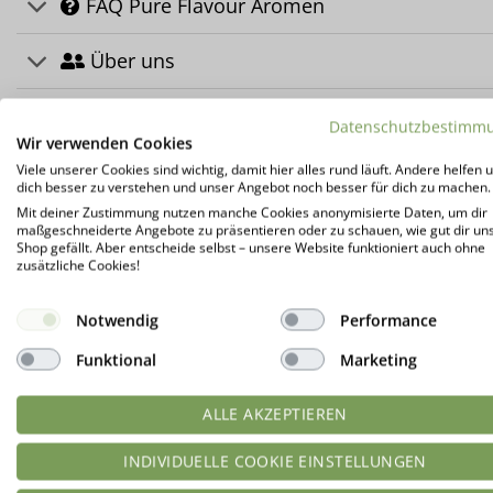
FAQ Pure Flavour Aromen
Über uns
Herstellerinformation
Datenschutzbestimm
Wir verwenden Cookies
Kundenrezensionen (5)
Viele unserer Cookies sind wichtig, damit hier alles rund läuft. Andere helfen u
dich besser zu verstehen und unser Angebot noch besser für dich zu machen.
Mit deiner Zustimmung nutzen manche Cookies anonymisierte Daten, um dir
maßgeschneiderte Angebote zu präsentieren oder zu schauen, wie gut dir un
DAS KÖNNTE DIR AUCH GEFALLEN …
Shop gefällt. Aber entscheide selbst – unsere Website funktioniert auch ohne
zusätzliche Cookies!
Notwendig
Performance
-10%
Funktional
Marketing
ALLE AKZEPTIEREN
INDIVIDUELLE COOKIE EINSTELLUNGEN