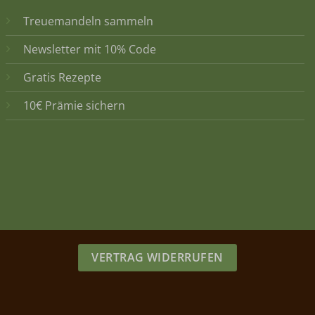
Treuemandeln sammeln
Newsletter mit 10% Code
Gratis Rezepte
10€ Prämie sichern
VERTRAG WIDERRUFEN