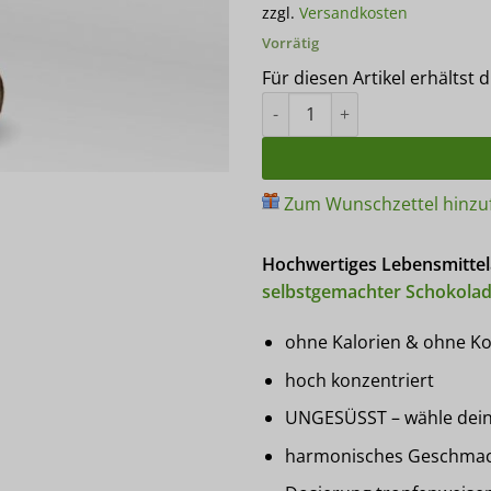
zzgl.
Versandkosten
Kundenbewertungen
Vorrätig
Für diesen Artikel erhältst 
Pure Flavour KOKOSNUSS Arom
Zum Wunschzettel hinzu
Hochwertiges Lebensmittel
selbstgemachter Schokola
ohne Kalorien & ohne K
hoch konzentriert
UNGESÜSST – wähle deine
harmonisches Geschmacks