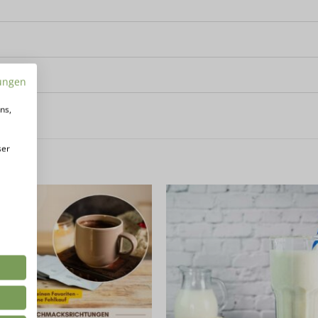
ungen
ns,
ser