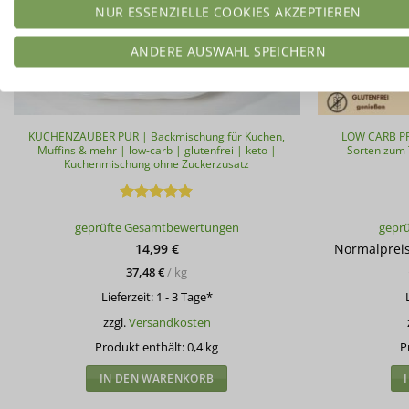
NUR ESSENZIELLE COOKIES AKZEPTIEREN
ANDERE AUSWAHL SPEICHERN
KUCHENZAUBER PUR | Backmischung für Kuchen,
LOW CARB PR
Muffins & mehr | low-carb | glutenfrei | keto |
Sorten zum 
Kuchenmischung ohne Zuckerzusatz
Bewertet
geprüfte Gesamtbewertungen
gepr
mit
4.94
von 5
14,99
€
Normalprei
37,48
€
/
kg
Lieferzeit:
1 - 3 Tage*
zzgl.
Versandkosten
Produkt enthält: 0,4
kg
P
IN DEN WARENKORB