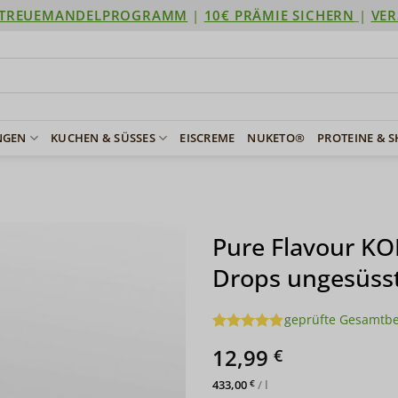
TREUEMANDELPROGRAMM
|
10€ PRÄMIE SICHERN
|
VER
NGEN
KUCHEN & SÜSSES
EISCREME
NUKETO®
PROTEINE & 
Pure Flavour K
Drops ungesüsst
geprüfte Gesamtb
Bewertet
5
12,99
€
mit
4.8
von 5,
basierend
433,00
/
l
€
auf