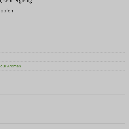
, sehr ergiebig
Tropfen
vour Aromen