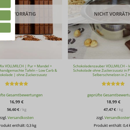
NICHT VORRÄTIG
NICHT VORRÄTI
x VOLLMILCH | Pur + Mandel +
Schokoladenzauber VOLLMILCH – l
 handgemachte Tafeln – Low Carb &
Schokolade ohne Zuckerzusatz in 
hokolade | ohne Zuckerzusatz
Selberschmelzen in 2 
Bewertet
Bewertet
üfte Gesamtbewertungen
geprüfte Gesamtbewert
mit
4.91
mit
4.98
von 5
von 5
16,99
€
18,99
€
56,60
€
/
kg
47,47
€
/
kg
zzgl.
Versandkosten
zzgl.
Versandkoste
rodukt enthält: 0,3
kg
Produkt enthält: 0,4