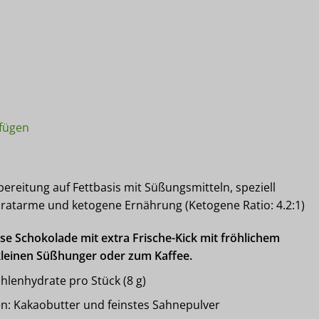
GHURT-QUARK - Low Carb & Keto Schokoladenfiguren - handgem
fügen
reitung auf Fettbasis mit Süßungsmitteln, speziell
dratarme und ketogene Ernährung (Ketogene Ratio: 4.2:1)
se Schokolade mit extra Frische-Kick mit fröhlichem
 kleinen Süßhunger oder zum Kaffee.
hlenhydrate pro Stück (8 g)
n: Kakaobutter und feinstes Sahnepulver