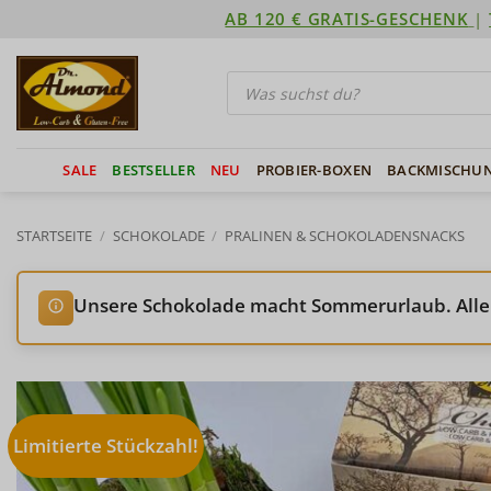
Zum
AB 120 € GRATIS-GESCHENK
|
Inhalt
springen
Products
search
SALE
BESTSELLER
NEU
PROBIER-BOXEN
BACKMISCHU
STARTSEITE
/
SCHOKOLADE
/
PRALINEN & SCHOKOLADENSNACKS
Unsere Schokolade macht Sommerurlaub. Alle
Limitierte Stückzahl!