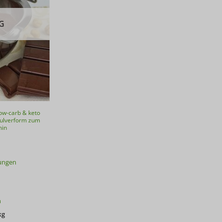
G
ow-carb & keto
Pulverform zum
min
ungen
n
kg