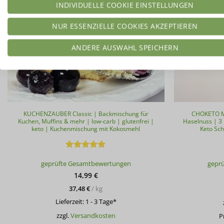
INDIVIDUELLE COOKIE EINSTELLUNGEN
NUR ESSENZIELLE COOKIES AKZEPTIEREN
ANDERE AUSWAHL SPEICHERN
KUCHENZAUBER Classic | Backmischung für
CHOKETO Mi
Kuchen, Muffins & mehr | low-carb | glutenfrei |
Haselnuss | 3
keto | Kuchenmischung mit Kokosmehl
Keto Sc
Bewertet
geprüfte Gesamtbewertungen
gepr
mit
4.89
von 5
14,99
€
37,48
€
/
kg
Lieferzeit:
1 - 3 Tage*
zzgl.
Versandkosten
P