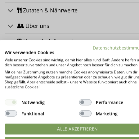
Zutaten & Nährwerte
Über uns
Herstellerinformation
Datenschutzbestimm
Wir verwenden Cookies
Kundenrezensionen (0)
Viele unserer Cookies sind wichtig, damit hier alles rund läuft. Andere helfen u
dich besser zu verstehen und unser Angebot noch besser für dich zu machen.
Informationen zur Weltweiten Kakaokrise se
Mit deiner Zustimmung nutzen manche Cookies anonymisierte Daten, um dir
maßgeschneiderte Angebote zu präsentieren oder zu schauen, wie gut dir un
Shop gefällt. Aber entscheide selbst – unsere Website funktioniert auch ohne
zusätzliche Cookies!
DAS KÖNNTE DIR AUCH GEFALLEN …
Notwendig
Performance
Funktional
Marketing
ALLE AKZEPTIEREN