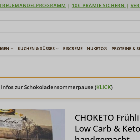
TREUEMANDELPROGRAMM
|
10€ PRÄMIE SICHERN
|
VER
NGEN
KUCHEN & SÜSSES
EISCREME
NUKETO®
PROTEINE & 
 Infos zur Schokoladensommerpause (
KLICK
)
CHOKETO Frühl
Low Carb & Keto
handgemacht