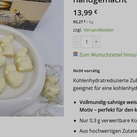
13,99
€
93,27
/
kg
€
zzgl.
Versandkosten
CHOKETO Frühlingsfreunde JO
Zum Wunschzettel hinzu
Nicht vorrätig
Kohlenhydratreduzierte Zube
geeignet für eine kohlenhy
Vollmundig-sahnige weis
Motiv – perfekt für den
Nur 0.3 g verwertbare Ko
Aus hochwertigen Zutate