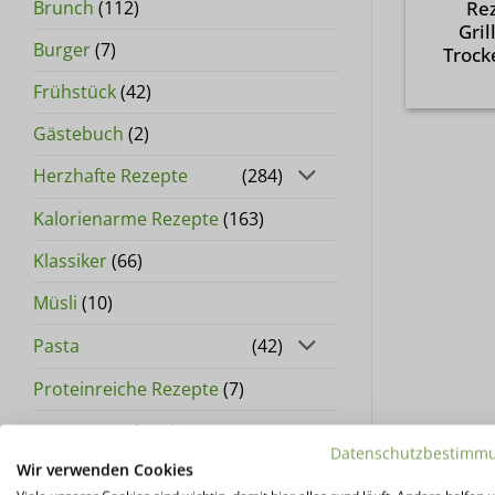
Brunch
(112)
Rez
Gri
Burger
(7)
Trock
Frühstück
(42)
Gästebuch
(2)
Herzhafte Rezepte
(284)
Kalorienarme Rezepte
(163)
Klassiker
(66)
Müsli
(10)
Pasta
(42)
Proteinreiche Rezepte
(7)
Rezepte nach Saison
(279)
Datenschutzbestimm
Wir verwenden Cookies
Stuffles
(7)