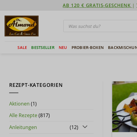
Zum
AB 120 € GRATIS-GESCHENK
|
Inhalt
springen
Products
search
SALE
BESTSELLER
NEU
PROBIER-BOXEN
BACKMISCHU
REZEPT-KATEGORIEN
Aktionen
(1)
Alle Rezepte
(817)
Anleitungen
(12)