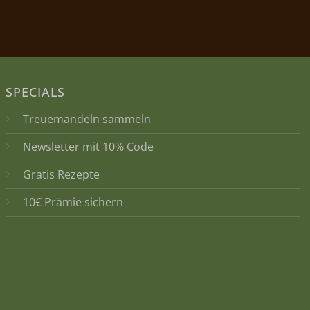
SPECIALS
Treuemandeln sammeln
Newsletter mit 10% Code
Gratis Rezepte
10€ Prämie sichern