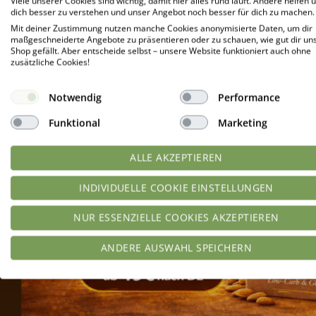
Viele unserer Cookies sind wichtig, damit hier alles rund läuft. Andere helfen u
dich besser zu verstehen und unser Angebot noch besser für dich zu machen.
Süße Rezepte
(525)
Mit deiner Zustimmung nutzen manche Cookies anonymisierte Daten, um dir
maßgeschneiderte Angebote zu präsentieren oder zu schauen, wie gut dir un
Wissenswertes
(28)
Shop gefällt. Aber entscheide selbst – unsere Website funktioniert auch ohne
zusätzliche Cookies!
Notwendig
Performance
Funktional
Marketing
ALLE AKZEPTIEREN
INDIVIDUELLE COOKIE EINSTELLUNGEN
NUR ESSENZIELLE COOKIES AKZEPTIEREN
ANDERE AUSWAHL SPEICHERN