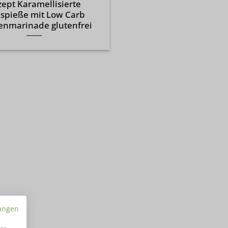
ept Karamellisierte
llspieße mit Low Carb
enmarinade glutenfrei
ungen