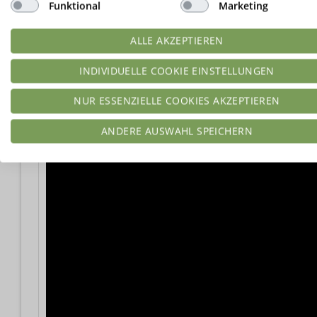
Funktional
Marketing
NÄHRWERTE PRO PORTION
ALLE AKZEPTIEREN
Gewicht:
125
g
Kalorien:
282
kcal
Kohl
INDIVIDUELLE COOKIE EINSTELLUNGEN
Ballaststoffe:
5
g
NUR ESSENZIELLE COOKIES AKZEPTIEREN
VIDEO
ANDERE AUSWAHL SPEICHERN