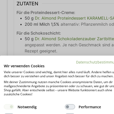
ZUTATEN
Für die Proteindessert-Creme:
50
g
Dr. Almond Proteindessert KARAMELL-
200
ml
Milch 1,5%
alternativ: Pflanzenmilch o
Für die Schokoschicht:
50
g
Dr. Almond Schokoladenzauber Zartbitte
angepasst werden. Je nach Geschmack sind au
Rezept geeignet.
Datenschutzbestimm
ANLEITUNGEN
Wir verwenden Cookies
Zubereitung Proteindessert:
Viele unserer Cookies sind wichtig, damit hier alles rund läuft. Andere helfen u
dich besser zu verstehen und unser Angebot noch besser für dich zu machen.
Proteindessert Karamell-Sahne und Flüssigkeit 
Mit deiner Zustimmung nutzen manche Cookies anonymisierte Daten, um dir
In Dessertgläschen oder eine Schüssel füllen. 
maßgeschneiderte Angebote zu präsentieren oder zu schauen, wie gut dir un
Shop gefällt. Aber entscheide selbst – unsere Website funktioniert auch ohne
Zubereitung Schokoladenschicht:
zusätzliche Cookies!
Schokoladenzauber über einem Wasserbad ode
Gleichmäßig über dem Proteindessert verteile
Notwendig
Performance
Zum aushärten für mindestens 30 Minuten in d