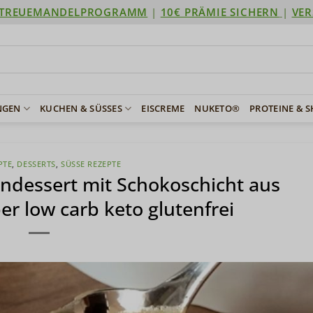
TREUEMANDELPROGRAMM
|
10€ PRÄMIE SICHERN
|
VER
NGEN
KUCHEN & SÜSSES
EISCREME
NUKETO®
PROTEINE & 
PTE
,
DESSERTS
,
SÜSSE REZEPTE
indessert mit Schokoschicht aus
r low carb keto glutenfrei