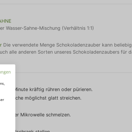
SAHNE
der Wasser-Sahne-Mischung (Verhältnis 1:1)
r
Die verwendete Menge Schokoladenzauber kann beliebig
ch alle anderen Sorten unseres Schokoladenzaubers für d
ungen
ns,
für 1 Minute kräftig rühren oder pürieren.
Oberfläche möglichst glatt streichen.
ser
r in der Mikrowelle schmelzen.
n.
en Kühlschrank stellen.