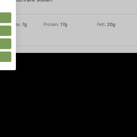
enhydrate:
7
g
Protein:
17
g
Fett:
20
g