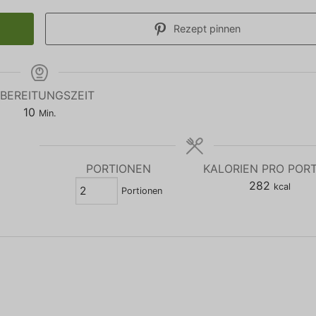
Rezept pinnen
BEREITUNGSZEIT
Minuten
10
Min.
PORTIONEN
KALORIEN PRO POR
282
kcal
Portionen