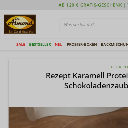
Zum
AB 120 € GRATIS-GESCHENK
|
Inhalt
springen
Products
search
SALE
BESTSELLER
NEU
PROBIER-BOXEN
BACKMISCHU
ALLE REZE
Rezept Karamell Prote
Schokoladenzaube