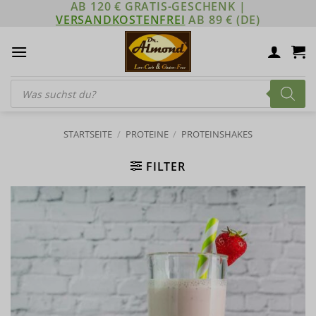
AB 120 € GRATIS-GESCHENK |
Zum
VERSANDKOSTENFREI
AB 89 € (DE)
Inhalt
springen
Products
search
STARTSEITE
/
PROTEINE
/
PROTEINSHAKES
FILTER