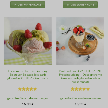
IN DEN WARENKORB
IN DEN WARENKORB
Eiscremezauber Eismischung
Proteindessert VANILLE-SAHNE
Eispulver Eisbasis low-carb
Proteinpudding | Dessertcreme
glutenfrei OHNE Zuckerzusatz
keto low carb glutenfrei ohne
Zuckerzusatz
Bewertet
Bewertet
geprüfte Gesamtbewertungen
geprüfte Gesamtbewertungen
mit
4.74
mit
4.91
von 5
von 5
16,99
€
15,99
€