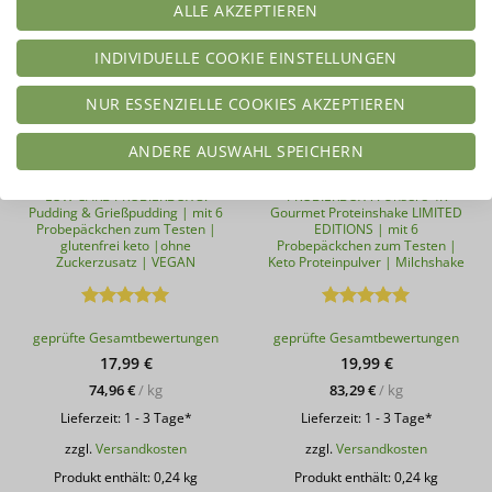
Limited Edition!
ALLE AKZEPTIEREN
INDIVIDUELLE COOKIE EINSTELLUNGEN
NUR ESSENZIELLE COOKIES AKZEPTIEREN
ANDERE AUSWAHL SPEICHERN
LOW CARB PROBIERBOX 3:
PROBIERBOX 7: Unsere 4K
Pudding & Grießpudding | mit 6
Gourmet Proteinshake LIMITED
Probepäckchen zum Testen |
EDITIONS | mit 6
glutenfrei keto |ohne
Probepäckchen zum Testen |
Zuckerzusatz | VEGAN
Keto Proteinpulver | Milchshake
Bewertet
Bewertet
geprüfte Gesamtbewertungen
geprüfte Gesamtbewertungen
mit
5
von
mit
5
von
5
5
17,99
€
19,99
€
74,96
€
/
kg
83,29
€
/
kg
Lieferzeit:
1 - 3 Tage*
Lieferzeit:
1 - 3 Tage*
zzgl.
Versandkosten
zzgl.
Versandkosten
Produkt enthält: 0,24
kg
Produkt enthält: 0,24
kg