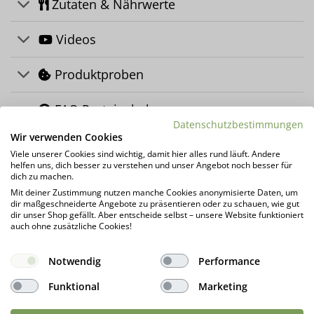
Zutaten & Nährwerte
Videos
Produktproben
FAQ Proteinshakes
Datenschutzbestimmungen
Wir verwenden Cookies
Über uns
Viele unserer Cookies sind wichtig, damit hier alles rund läuft. Andere
helfen uns, dich besser zu verstehen und unser Angebot noch besser für
dich zu machen.
Herstellerinformation
Mit deiner Zustimmung nutzen manche Cookies anonymisierte Daten, um
dir maßgeschneiderte Angebote zu präsentieren oder zu schauen, wie gut
Kundenrezensionen (0)
dir unser Shop gefällt. Aber entscheide selbst – unsere Website funktioniert
auch ohne zusätzliche Cookies!
DAS KÖNNTE DIR AUCH GEFALLEN …
Notwendig
Performance
Funktional
Marketing