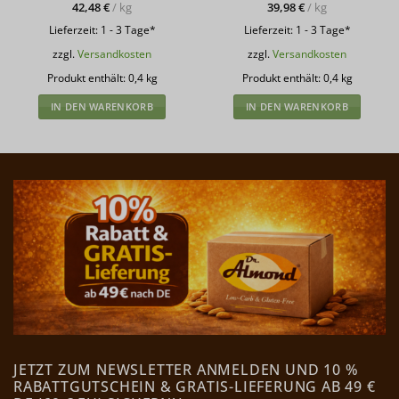
42,48
€
/
kg
39,98
€
/
kg
Lieferzeit:
1 - 3 Tage*
Lieferzeit:
1 - 3 Tage*
zzgl.
Versandkosten
zzgl.
Versandkosten
Produkt enthält: 0,4
kg
Produkt enthält: 0,4
kg
IN DEN WARENKORB
IN DEN WARENKORB
JETZT ZUM NEWSLETTER ANMELDEN UND 10 %
RABATTGUTSCHEIN & GRATIS-LIEFERUNG AB 49 €