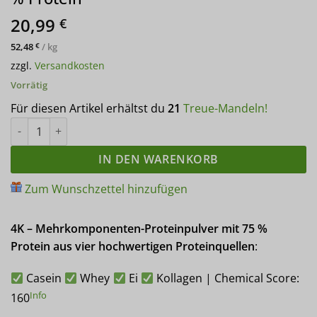
20,99
€
52,48
/
kg
€
zzgl.
Versandkosten
Vorrätig
Für diesen Artikel erhältst du
21
Treue-Mandeln!
4K Gourmet Protein ERDBEER MILCHSHAKE Mehrkomponenten Pr
IN DEN WARENKORB
Zum Wunschzettel hinzufügen
4K – Mehrkomponenten-Proteinpulver mit 75 %
Protein aus vier hochwertigen Proteinquellen
:
Casein
Whey
Ei
Kollagen | Chemical Score:
Info
160