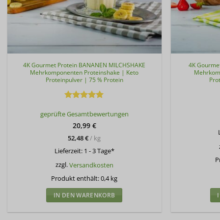
4K Gourmet Protein BANANEN MILCHSHAKE
4K Gourme
Mehrkomponenten Proteinshake | Keto
Mehrkomp
Proteinpulver | 75 % Protein
Pro
Bewertet
geprüfte Gesamtbewertungen
mit
5
von
5
20,99
€
52,48
€
/
kg
Lieferzeit:
1 - 3 Tage*
P
zzgl.
Versandkosten
Produkt enthält: 0,4
kg
IN DEN WARENKORB