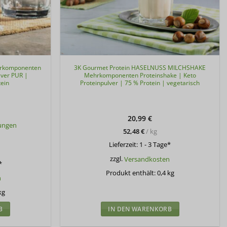
hrkomponenten
3K Gourmet Protein HASELNUSS MILCHSHAKE
lver PUR |
Mehrkomponenten Proteinshake | Keto
tein
Proteinpulver | 75 % Protein | vegetarisch
20,99
€
ungen
52,48
€
/
kg
Lieferzeit:
1 - 3 Tage*
zzgl.
Versandkosten
*
Produkt enthält: 0,4
kg
n
kg
B
IN DEN WARENKORB