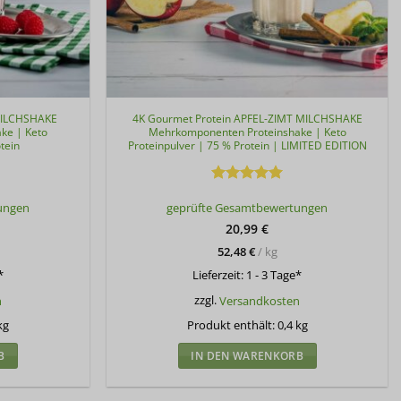
MILCHSHAKE
4K Gourmet Protein APFEL-ZIMT MILCHSHAKE
ke | Keto
Mehrkomponenten Proteinshake | Keto
tein
Proteinpulver | 75 % Protein | LIMITED EDITION
Bewertet
ungen
geprüfte Gesamtbewertungen
mit
5
von
5
20,99
€
52,48
€
/
kg
*
Lieferzeit:
1 - 3 Tage*
n
zzgl.
Versandkosten
kg
Produkt enthält: 0,4
kg
B
IN DEN WARENKORB