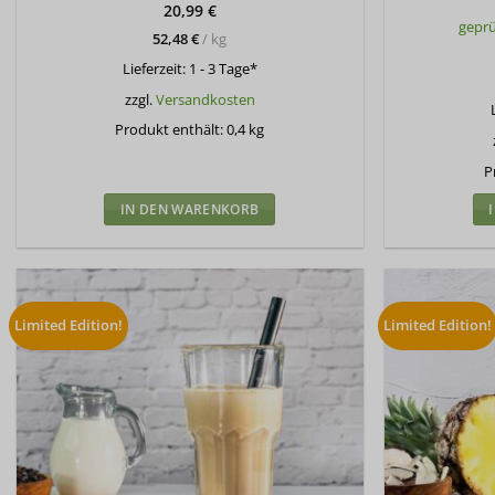
20,99
€
gepr
52,48
€
/
kg
Lieferzeit:
1 - 3 Tage*
zzgl.
Versandkosten
Produkt enthält: 0,4
kg
P
IN DEN WARENKORB
Limited Edition!
Limited Edition!