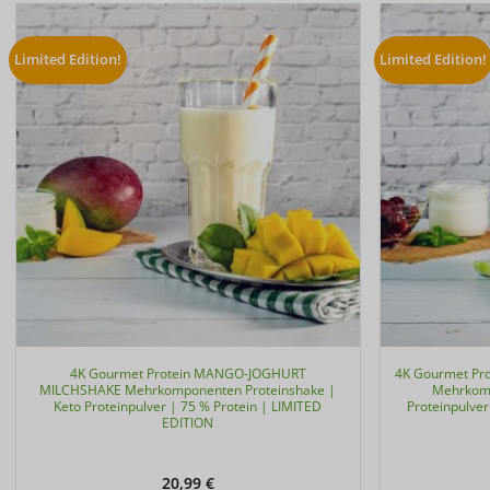
Limited Edition!
Limited Edition!
4K Gourmet Protein MANGO-JOGHURT
4K Gourmet Pr
MILCHSHAKE Mehrkomponenten Proteinshake |
Mehrkomp
Keto Proteinpulver | 75 % Protein | LIMITED
Proteinpulver
EDITION
20,99
€