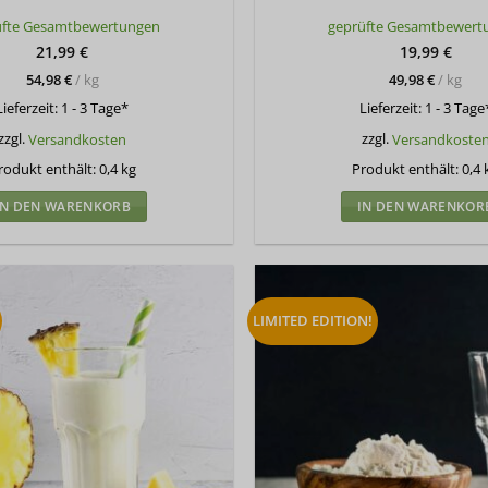
Bewertet
Bewertet
üfte Gesamtbewertungen
geprüfte Gesamtbewert
mit
5
von
mit
5
von
5
5
21,99
€
19,99
€
54,98
€
/
kg
49,98
€
/
kg
Lieferzeit:
1 - 3 Tage*
Lieferzeit:
1 - 3 Tage
zzgl.
Versandkosten
zzgl.
Versandkoste
rodukt enthält: 0,4
kg
Produkt enthält: 0,4
IN DEN WARENKORB
IN DEN WARENKOR
LIMITED EDITION!