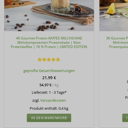
4K Gourmet Protein KAFFEE MILCHSHAKE
3K Gourmet 
Mehrkomponenten Proteinshake | Keto
Mehrkomp
Proteinkaffee | 76 % Protein | LIMITED EDITION
Proteinpulv
Bewertet
geprüfte Gesamtbewertungen
mit
5
von
5
21,99
€
54,97
€
/
kg
Lieferzeit:
1 - 3 Tage*
P
zzgl.
Versandkosten
Produkt enthält: 0,4
kg
IN DEN WARENKORB