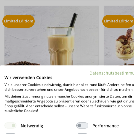
Limited Edition!
Limited Edition!
Datenschutzbestimm
Wir verwenden Cookies
Viele unserer Cookies sind wichtig, damit hier alles rund läuft. Andere helfen u
dich besser zu verstehen und unser Angebot noch besser für dich zu machen.
Mit deiner Zustimmung nutzen manche Cookies anonymisierte Daten, um dir
maßgeschneiderte Angebote zu präsentieren oder zu schauen, wie gut dir un
Shop gefällt. Aber entscheide selbst – unsere Website funktioniert auch ohne
3K Gourmet Protein KARAMELL KAFFEE
3K Gourmet Pr
zusätzliche Cookies!
MILCHSHAKE Mehrkomponenten Proteinshake |
Mehrkomp
Keto Proteinkaffee | 76 % Protein | vegetarisch |
Proteinkaff
LIMITED EDITION
Notwendig
Performance