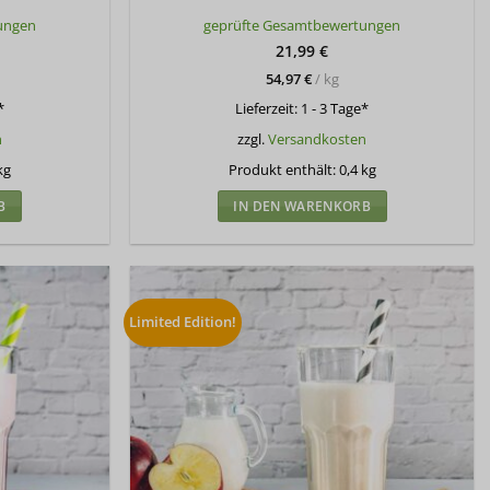
Bewertet
ungen
geprüfte Gesamtbewertungen
mit
5
von
5
21,99
€
54,97
€
/
kg
*
Lieferzeit:
1 - 3 Tage*
n
zzgl.
Versandkosten
kg
Produkt enthält: 0,4
kg
B
IN DEN WARENKORB
Limited Edition!