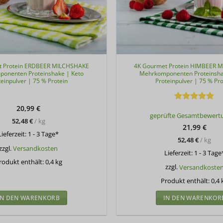
t Protein ERDBEER MILCHSHAKE
4K Gourmet Protein HIMBEER 
onenten Proteinshake | Keto
Mehrkomponenten Proteinsha
teinpulver | 75 % Protein
Proteinpulver | 75 % Pro
20,99
€
Bewertet
geprüfte Gesamtbewert
mit
5
von
52,48
€
/
kg
5
21,99
€
Lieferzeit:
1 - 3 Tage*
52,48
€
/
kg
zzgl.
Versandkosten
Lieferzeit:
1 - 3 Tage
rodukt enthält: 0,4
kg
zzgl.
Versandkoste
Produkt enthält: 0,4
IN DEN WARENKORB
IN DEN WARENKOR