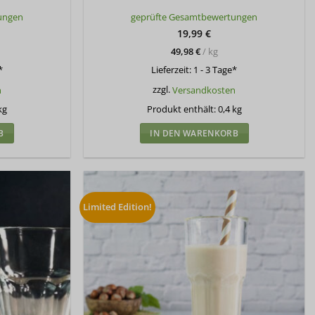
Bewertet
ungen
geprüfte Gesamtbewertungen
mit
5
von
5
19,99
€
49,98
€
/
kg
*
Lieferzeit:
1 - 3 Tage*
n
zzgl.
Versandkosten
kg
Produkt enthält: 0,4
kg
B
IN DEN WARENKORB
Limited Edition!