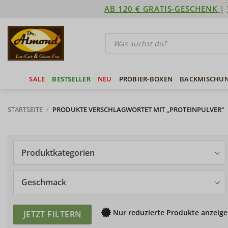
Zum
AB 120 € GRATIS-GESCHENK
|
Inhalt
springen
Products
search
SALE
BESTSELLER
NEU
PROBIER-BOXEN
BACKMISCHU
STARTSEITE
/
PRODUKTE VERSCHLAGWORTET MIT „PROTEINPULVER“
Produktkategorien
Geschmack
Nur reduzierte Produkte anzeige
JETZT FILTERN