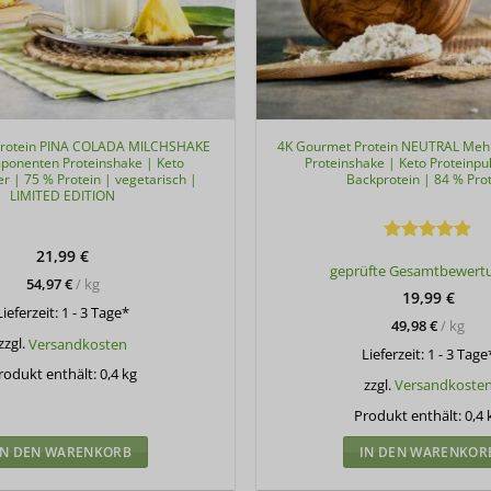
Protein PINA COLADA MILCHSHAKE
4K Gourmet Protein NEUTRAL Me
onenten Proteinshake | Keto
Proteinshake | Keto Proteinpu
er | 75 % Protein | vegetarisch |
Backprotein | 84 % Pro
LIMITED EDITION
21,99
€
Bewertet
geprüfte Gesamtbewert
mit
5
von
54,97
€
/
kg
5
19,99
€
Lieferzeit:
1 - 3 Tage*
49,98
€
/
kg
zzgl.
Versandkosten
Lieferzeit:
1 - 3 Tage
rodukt enthält: 0,4
kg
zzgl.
Versandkoste
Produkt enthält: 0,4
IN DEN WARENKORB
IN DEN WARENKOR