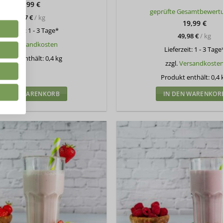
21,99
€
Bewertet
geprüfte Gesamtbewert
mit
5
von
54,97
€
/
kg
5
19,99
€
Lieferzeit:
1 - 3 Tage*
49,98
€
/
kg
zzgl.
Versandkosten
Lieferzeit:
1 - 3 Tage
rodukt enthält: 0,4
kg
zzgl.
Versandkoste
Produkt enthält: 0,4
IN DEN WARENKORB
IN DEN WARENKOR