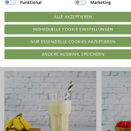
Funktional
Marketing
21,99
€
54,97
€
/
kg
ALLE AKZEPTIEREN
Lieferzeit:
1 - 3 Tage*
zzgl.
Versandkosten
INDIVIDUELLE COOKIE EINSTELLUNGEN
Produkt enthält: 0,4
kg
P
NUR ESSENZIELLE COOKIES AKZEPTIEREN
ANDERE AUSWAHL SPEICHERN
IN DEN WARENKORB