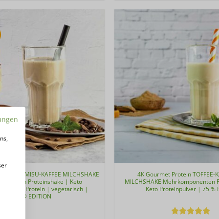
ungen
ns,
ser
otein TIRAMISU-KAFFEE MILCHSHAKE
4K Gourmet Protein TOFFEE
onenten Proteinshake | Keto
MILCHSHAKE Mehrkomponenten Pr
ee | 76 % Protein | vegetarisch |
Keto Proteinpulver | 75 % 
LIMITED EDITION