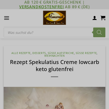
AB 120 € GRATIS-GESCHENK |
Zum
VERSANDKOSTENFREI
AB 89 € (DE)
Inhalt
springen
Products
search
ALLE REZEPTE
,
DESSERTS
,
SÜSSE AUFSTRICHE
,
SÜSSE REZEPTE
,
WEIHNACHTEN
Rezept Spekulatius Creme lowcarb
keto glutenfrei