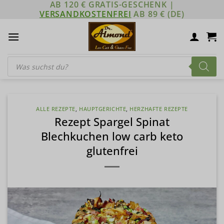
AB 120 € GRATIS-GESCHENK |
Zum
VERSANDKOSTENFREI
AB 89 € (DE)
Inhalt
springen
Products
search
ALLE REZEPTE
,
HAUPTGERICHTE
,
HERZHAFTE REZEPTE
Rezept Spargel Spinat
Blechkuchen low carb keto
glutenfrei