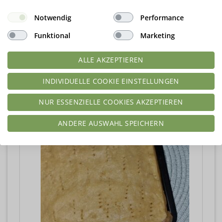
Notwendig
Performance
Funktional
Marketing
Blech (meines hat 35 x 25 cm) mit
ALLE AKZEPTIEREN
Backpapier auslegen und den Teig
gleichmäßig verteilen. Weil der Teig
INDIVIDUELLE COOKIE EINSTELLUNGEN
etwas weicher ist, mach ich es mit einer
Teigkarte - geht schnell.
NUR ESSENZIELLE COOKIES AKZEPTIEREN
ANDERE AUSWAHL SPEICHERN