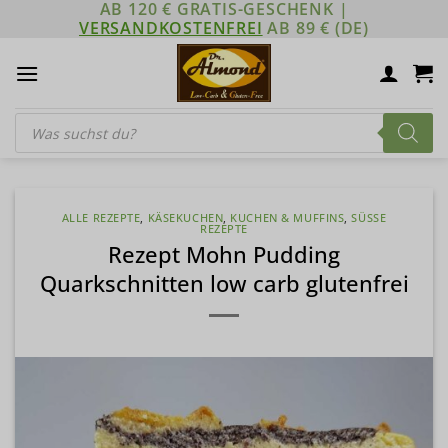
AB 120 € GRATIS-GESCHENK |
Zum
VERSANDKOSTENFREI
AB 89 € (DE)
Inhalt
springen
Products
search
ALLE REZEPTE
,
KÄSEKUCHEN
,
KUCHEN & MUFFINS
,
SÜSSE R
EZEPTE
Rezept Mohn Pudding
Quarkschnitten low carb glutenfrei