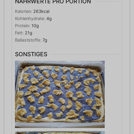
NÄHRWERTE PRO PORTION
Kalorien:
263
kcal
Kohlenhydrate:
4
g
Protein:
10
g
Fett:
21
g
Ballaststoffe:
7
g
SONSTIGES