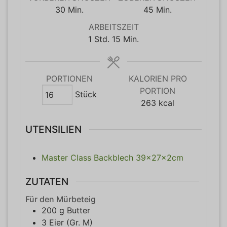
Minuten
Minuten
30
Min.
45
Min.
ARBEITSZEIT
Stunde
Minuten
1
Std.
15
Min.
PORTIONEN
KALORIEN PRO
PORTION
Stück
263
kcal
UTENSILIEN
Master Class Backblech 39x27x2cm
ZUTATEN
Für den Mürbeteig
200
g
Butter
3
Eier (Gr. M)