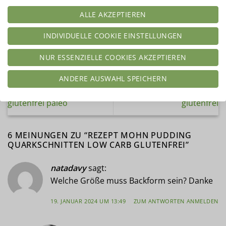
ALLE AKZEPTIEREN
INDIVIDUELLE COOKIE EINSTELLUNGEN
NUR ESSENZIELLE COOKIES AKZEPTIEREN
REZEPT Chicken Nuggets
Rezept Zitronen-Mohn
ANDERE AUSWAHL SPEICHERN
im Backteig low carb
Marmorkuchen low carb
glutenfrei paleo
glutenfrei
6 MEINUNGEN ZU “
REZEPT MOHN PUDDING
QUARKSCHNITTEN LOW CARB GLUTENFREI
”
natadavy
sagt:
Welche Größe muss Backform sein? Danke
19. JANUAR 2024 UM 13:49
ZUM ANTWORTEN ANMELDEN