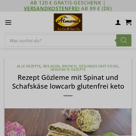
AB 120 € GRATIS-GESCHENK |
Zum
VERSANDKOSTENFREI
AB 89 € (DE)
Inhalt
springen
Products
search
ALLE REZEPTE
,
BEILAGEN
,
BRUNCH
,
GESUNDES FAST FOOD
,
HERZHAFTE REZEPTE
Rezept Gözleme mit Spinat und
Schafskäse lowcarb glutenfrei keto