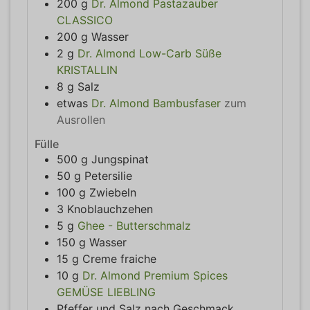
200
g
Dr. Almond Pastazauber
CLASSICO
200
g
Wasser
2
g
Dr. Almond Low-Carb Süße
KRISTALLIN
8
g
Salz
etwas
Dr. Almond Bambusfaser
zum
Ausrollen
Fülle
500
g
Jungspinat
50
g
Petersilie
100
g
Zwiebeln
3
Knoblauchzehen
5
g
Ghee - Butterschmalz
150
g
Wasser
15
g
Creme fraiche
10
g
Dr. Almond Premium Spices
GEMÜSE LIEBLING
Pfeffer und Salz nach Geschmack