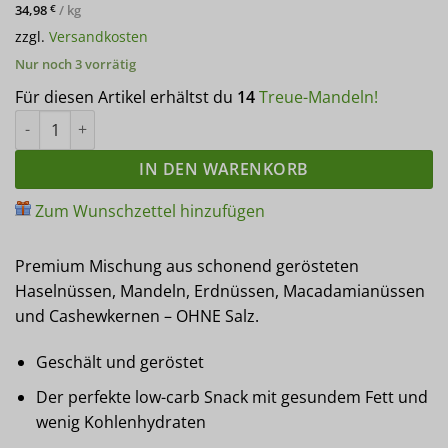
34,98
/
kg
€
zzgl.
Versandkosten
Nur noch 3 vorrätig
Für diesen Artikel erhältst du
14
Treue-Mandeln!
5-Nuss-Mix PREMIUM AUSLESE | Geröstet & Ungesalzen | protei
IN DEN WARENKORB
Zum Wunschzettel hinzufügen
Premium Mischung aus schonend gerösteten
Haselnüssen, Mandeln, Erdnüssen, Macadamianüssen
und Cashewkernen – OHNE Salz.
Geschält und geröstet
Der perfekte low-carb Snack mit gesundem Fett und
wenig Kohlenhydraten