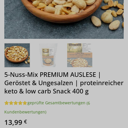
5-Nuss-Mix PREMIUM AUSLESE |
Geröstet & Ungesalzen | proteinreicher
keto & low carb Snack 400 g
geprüfte Gesamtbewertungen
(
6
Bewertet
6
Kundenbewertungen)
mit
5
von
5, basierend
13,99
€
auf
Kundenbewertungen