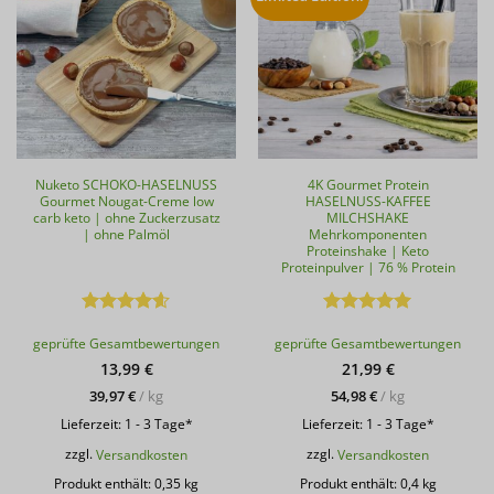
Nuketo SCHOKO-HASELNUSS
4K Gourmet Protein
Gourmet Nougat-Creme low
HASELNUSS-KAFFEE
carb keto | ohne Zuckerzusatz
MILCHSHAKE
| ohne Palmöl
Mehrkomponenten
Proteinshake | Keto
Proteinpulver | 76 % Protein
Bewertet
Bewertet
geprüfte Gesamtbewertungen
geprüfte Gesamtbewertungen
mit
4.57
mit
5
von
von 5
5
13,99
€
21,99
€
39,97
€
/
kg
54,98
€
/
kg
Lieferzeit:
1 - 3 Tage*
Lieferzeit:
1 - 3 Tage*
zzgl.
Versandkosten
zzgl.
Versandkosten
Produkt enthält: 0,35
kg
Produkt enthält: 0,4
kg