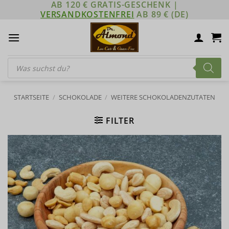
AB 120 € GRATIS-GESCHENK |
Zum
VERSANDKOSTENFREI
AB 89 € (DE)
Inhalt
springen
Products
search
STARTSEITE
/
SCHOKOLADE
/
WEITERE SCHOKOLADENZUTATEN
FILTER