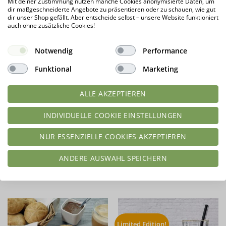
Mit deiner Zustimmung nutzen manche Cookies anonymisierte Daten, um
dir maßgeschneiderte Angebote zu präsentieren oder zu schauen, wie gut
dir unser Shop gefällt. Aber entscheide selbst – unsere Website funktioniert
auch ohne zusätzliche Cookies!
4K Gourmet Protein SCHOKO-
Haselnussmus PREMIUM vegan
NOUGAT MILCHSHAKE
extra-fein für selbstgemachten
Mehrkomponenten
Brotaufstrich & Schokocreme
Proteinshake | Keto
400 g
Notwendig
Performance
Proteinpulver | 77 % Protein
Funktional
Marketing
20,99
€
Bewertet
geprüfte Gesamtbewertungen
mit
4.93
ALLE AKZEPTIEREN
52,48
€
/
kg
von 5
13,99
€
Lieferzeit:
1 - 3 Tage*
INDIVIDUELLE COOKIE EINSTELLUNGEN
34,98
€
/
kg
zzgl.
Versandkosten
Lieferzeit:
1 - 3 Tage*
NUR ESSENZIELLE COOKIES AKZEPTIEREN
Produkt enthält: 0,4
kg
zzgl.
Versandkosten
Produkt enthält: 0,4
kg
ANDERE AUSWAHL SPEICHERN
IN DEN WARENKORB
IN DEN WARENKORB
Limited Edition!