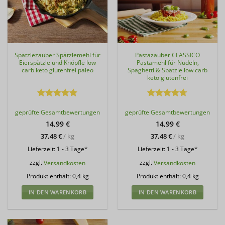
Spätzlezauber Spätzlemehl für
Pastazauber CLASSICO
Eierspätzle und Knöpfle low
Pastamehl für Nudeln,
carb keto glutenfrei paleo
Spaghetti & Spätzle low carb
keto glutenfrei
Bewertet
Bewertet
geprüfte Gesamtbewertungen
geprüfte Gesamtbewertungen
mit
5
von
mit
4.69
5
von 5
14,99
€
14,99
€
37,48
€
/
kg
37,48
€
/
kg
Lieferzeit:
1 - 3 Tage*
Lieferzeit:
1 - 3 Tage*
zzgl.
Versandkosten
zzgl.
Versandkosten
Produkt enthält: 0,4
kg
Produkt enthält: 0,4
kg
IN DEN WARENKORB
IN DEN WARENKORB