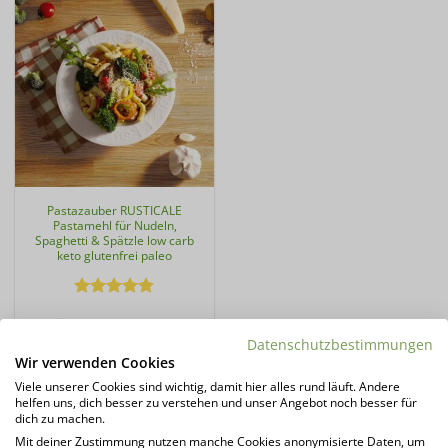
Pastazauber RUSTICALE
Pastamehl für Nudeln,
Spaghetti & Spätzle low carb
keto glutenfrei paleo
Bewertet
geprüfte Gesamtbewertungen
mit
4.78
von 5
Datenschutzbestimmungen
14,99
€
Wir verwenden Cookies
37,48
€
/
kg
Viele unserer Cookies sind wichtig, damit hier alles rund läuft. Andere
Lieferzeit:
1 - 3 Tage*
helfen uns, dich besser zu verstehen und unser Angebot noch besser für
dich zu machen.
zzgl.
Versandkosten
Mit deiner Zustimmung nutzen manche Cookies anonymisierte Daten, um