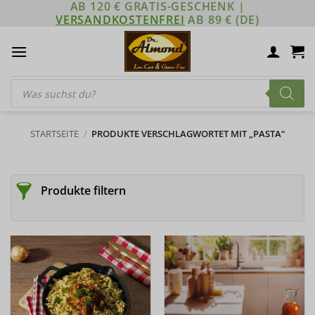
AB 120 € GRATIS-GESCHENK |
Zum
VERSANDKOSTENFREI
AB 89 € (DE)
Inhalt
springen
Products
search
STARTSEITE
/
PRODUKTE VERSCHLAGWORTET MIT „PASTA“
Produkte filtern