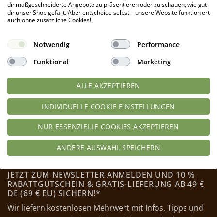
Produkt enthält: 0,4
kg
dir maßgeschneiderte Angebote zu präsentieren oder zu schauen, wie gut
dir unser Shop gefällt. Aber entscheide selbst – unsere Website funktioniert
IN DEN WARENKORB
auch ohne zusätzliche Cookies!
Notwendig
Performance
Funktional
Marketing
ALLE AKZEPTIEREN
INDIVIDUELLE COOKIE EINSTELLUNGEN
NUR ESSENZIELLE COOKIES AKZEPTIEREN
ANDERE AUSWAHL SPEICHERN
JETZT ZUM NEWSLETTER ANMELDEN UND 10 %
RABATTGUTSCHEIN & GRATIS-LIEFERUNG AB 49 €
DE (69 € EU) SICHERN!*
Wir liefern kostenlosen Mehrwert mit Infos, Tipps und