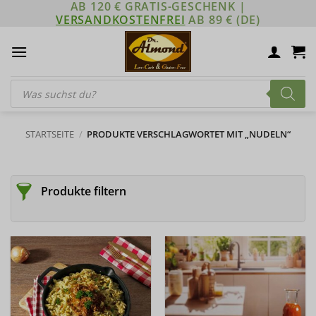
AB 120 € GRATIS-GESCHENK |
Zum
VERSANDKOSTENFREI
AB 89 € (DE)
Inhalt
springen
Products
search
STARTSEITE
/
PRODUKTE VERSCHLAGWORTET MIT „NUDELN“
Produkte filtern