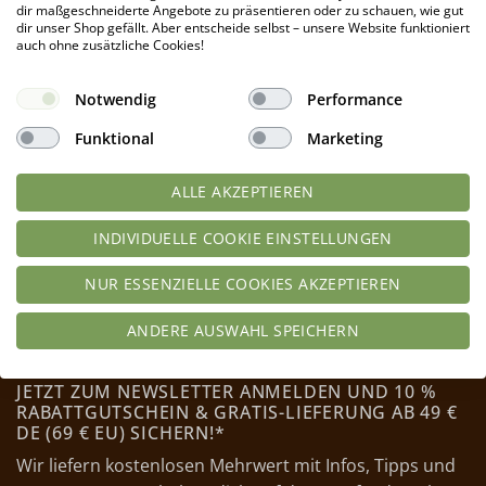
Produkt enthält: 0,4
kg
dir maßgeschneiderte Angebote zu präsentieren oder zu schauen, wie gut
dir unser Shop gefällt. Aber entscheide selbst – unsere Website funktioniert
IN DEN WARENKORB
auch ohne zusätzliche Cookies!
Notwendig
Performance
Funktional
Marketing
ALLE AKZEPTIEREN
INDIVIDUELLE COOKIE EINSTELLUNGEN
NUR ESSENZIELLE COOKIES AKZEPTIEREN
ANDERE AUSWAHL SPEICHERN
JETZT ZUM NEWSLETTER ANMELDEN UND 10 %
RABATTGUTSCHEIN & GRATIS-LIEFERUNG AB 49 €
DE (69 € EU) SICHERN!*
Wir liefern kostenlosen Mehrwert mit Infos, Tipps und