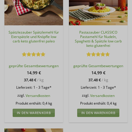
Spätzlezauber Spätzlemehl für
Pastazauber CLASSICO
Eierspätzle und Knöpfle low
Pastamehl für Nudeln,
carb keto glutenfrei paleo
Spaghetti & Spätzle low carb
keto glutenfrei
Bewertet
Bewertet
geprüfte Gesamtbewertungen
geprüfte Gesamtbewertungen
mit
5
von
mit
4.69
5
von 5
14,99
€
14,99
€
37,48
€
/
kg
37,48
€
/
kg
Lieferzeit:
1 - 3 Tage*
Lieferzeit:
1 - 3 Tage*
zzgl.
Versandkosten
zzgl.
Versandkosten
Produkt enthält: 0,4
kg
Produkt enthält: 0,4
kg
IN DEN WARENKORB
IN DEN WARENKORB