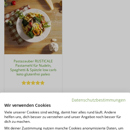
Pastazauber RUSTICALE
Pastamehl für Nudeln,
Spaghetti & Spätzle low carb
keto glutenfrei paleo
Bewertet
geprüfte Gesamtbewertungen
mit
4.78
von 5
Datenschutzbestimmungen
14,99
€
Wir verwenden Cookies
37,48
€
/
kg
Viele unserer Cookies sind wichtig, damit hier alles rund läuft. Andere
Lieferzeit:
1 - 3 Tage*
helfen uns, dich besser zu verstehen und unser Angebot noch besser für
dich zu machen.
zzgl.
Versandkosten
Mit deiner Zustimmung nutzen manche Cookies anonymisierte Daten, um