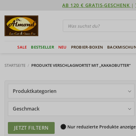
Zum
AB 120 € GRATIS-GESCHENK
|
Inhalt
springen
Products
search
SALE
BESTSELLER
NEU
PROBIER-BOXEN
BACKMISCHU
STARTSEITE
/
PRODUKTE VERSCHLAGWORTET MIT „KAKAOBUTTER“
Produktkategorien
Geschmack
Nur reduzierte Produkte anzeige
JETZT FILTERN