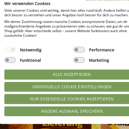
gepr
Wir verwenden Cookies
47,98
€
/
kg
Viele unserer Cookies sind wichtig, damit hier alles rund läuft. Andere helfen u
zzgl.
Versandkosten
dich besser zu verstehen und unser Angebot noch besser für dich zu machen.
Mit deiner Zustimmung nutzen manche Cookies anonymisierte Daten, um dir
Produkt enthält: 0,5
kg
maßgeschneiderte Angebote zu präsentieren oder zu schauen, wie gut dir un
Shop gefällt. Aber entscheide selbst – unsere Website funktioniert auch ohne
P
zusätzliche Cookies!
WEITERLESEN
Notwendig
Performance
Funktional
Marketing
ALLE AKZEPTIEREN
INDIVIDUELLE COOKIE EINSTELLUNGEN
NUR ESSENZIELLE COOKIES AKZEPTIEREN
ANDERE AUSWAHL SPEICHERN