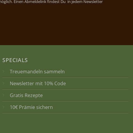
 möglich. Einen Abmeldelink findest Du in jedem Newsletter
SPECIALS
Treuemandeln sammeln
Newsletter mit 10% Code
Gratis Rezepte
10€ Prämie sichern