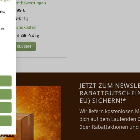
üfte Gesamtbewertungen
mit
5
von
5
21,99
€
ns,
54,98
€
/
kg
zzgl.
Versandkosten
ser
rodukt enthält: 0,4
kg
WEITERLESEN
JETZT ZUM NEWSL
RABATTGUTSCHEIN 
EU) SICHERN!*
Wir liefern kostenlosen M
dich auf dem Laufenden ü
über Rabattaktionen und