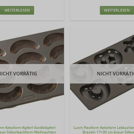
WEITERLESEN
WEITERLESEN
NICHT VORRÄTIG
NICHT VORRÄTI
orm Keksform Kipferl Vanillekipferl
Lurch Flexiform Keksform Lebkuche
aun Silikonbackform Weihnachten
Brezeln 17×30 cm braun Silik