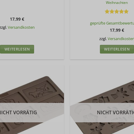
Weihnachten
17,99
€
Bewertet
geprüfte Gesamtbewert
mit
5
von
zzgl.
Versandkosten
5
17,99
€
zzgl.
Versandkoste
WEITERLESEN
WEITERLESEN
NICHT VORRÄTIG
NICHT VORRÄTI