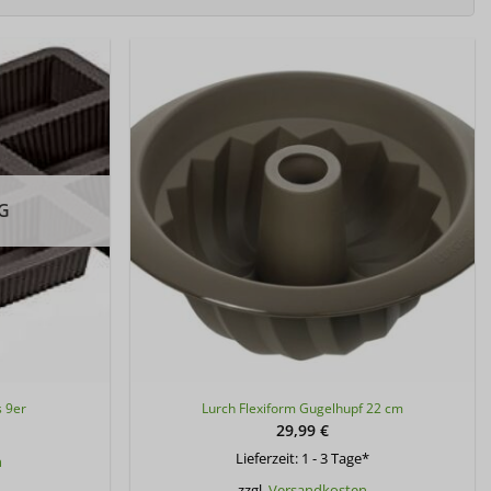
G
s 9er
Lurch Flexiform Gugelhupf 22 cm
29,99
€
Lieferzeit:
1 - 3 Tage*
n
zzgl.
Versandkosten