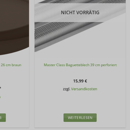
NICHT VORRÄTIG
m 26 cm braun
Master Class Baguetteblech 39 cm perforiert
15,99
€
*
zzgl.
Versandkosten
n
B
WEITERLESEN