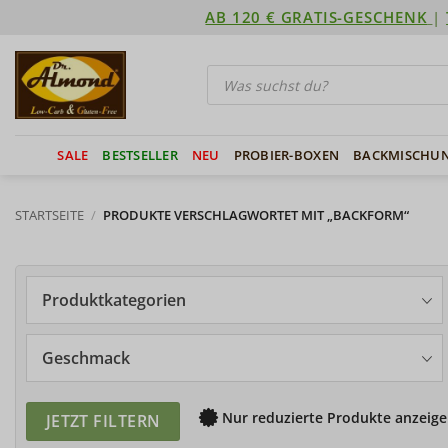
Zum
AB 120 € GRATIS-GESCHENK
|
Inhalt
springen
Products
search
SALE
BESTSELLER
NEU
PROBIER-BOXEN
BACKMISCHU
STARTSEITE
/
PRODUKTE VERSCHLAGWORTET MIT „BACKFORM“
Produktkategorien
Geschmack
Nur reduzierte Produkte anzeige
JETZT FILTERN