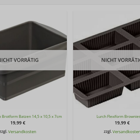
NICHT VORRÄTIG
NICHT VORRÄTI
m Brotform Batzen 14,5 x 10,5 x 7cm
Lurch Flexiform Brownie
19,99
€
19,99
€
zzgl.
Versandkosten
zzgl.
Versandkoste