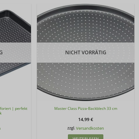
G
NICHT VORRÄTIG
oriert | perfekt
Master Class Pizza-Backblech 33 cm
k
14,99
€
n
zzgl.
Versandkosten
WEITERLESEN