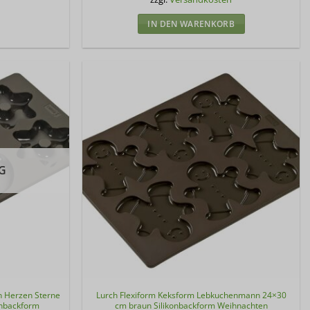
IN DEN WARENKORB
G
n Herzen Sterne
Lurch Flexiform Keksform Lebkuchenmann 24×30
onbackform
cm braun Silikonbackform Weihnachten