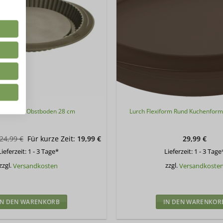
Flexiform Obstboden 28 cm
Lurch Flexiform Rund Kuchenfor
Ursprünglicher
Aktueller
24,99
€
Für kurze Zeit:
19,99
€
29,99
€
Preis
Preis
Lieferzeit:
1 - 3 Tage*
Lieferzeit:
1 - 3 Tage
war:
ist:
24,99 €
19,99 €.
zzgl.
Versandkosten
zzgl.
Versandkoste
IN DEN WARENKORB
IN DEN WARENKOR