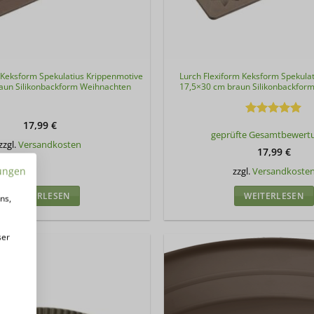
 Keksform Spekulatius Krippenmotive
Lurch Flexiform Keksform Spekulat
aun Silikonbackform Weihnachten
17,5×30 cm braun Silikonbackfor
17,99
€
Bewertet
geprüfte Gesamtbewert
mit
5
von
zzgl.
Versandkosten
5
17,99
€
ungen
zzgl.
Versandkoste
WEITERLESEN
WEITERLESEN
ns,
ser