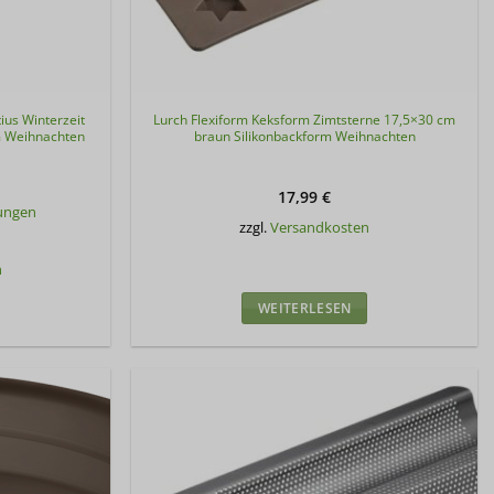
ius Winterzeit
Lurch Flexiform Keksform Zimtsterne 17,5×30 cm
m Weihnachten
braun Silikonbackform Weihnachten
17,99
€
ungen
zzgl.
Versandkosten
n
WEITERLESEN