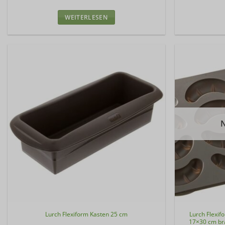
WEITERLESEN
Lurch Flexiform Kasten 25 cm
Lurch Flexif
17×30 cm br