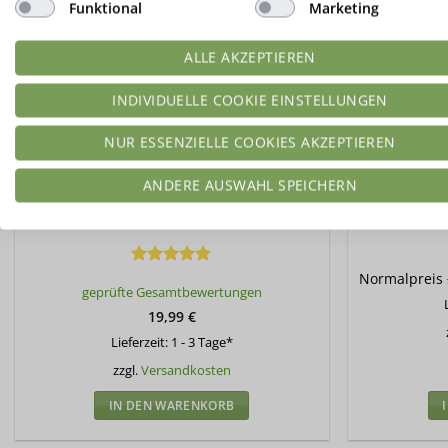
Funktional
Marketing
ALLE AKZEPTIEREN
INDIVIDUELLE COOKIE EINSTELLUNGEN
NUR ESSENZIELLE COOKIES AKZEPTIEREN
ANDERE AUSWAHL SPEICHERN
Lurch Flexiform Madeleine 9fach
Lurch 
Bewertet
Normalpreis
geprüfte Gesamtbewertungen
mit
5
von
5
19,99
€
Lieferzeit:
1 - 3 Tage*
zzgl.
Versandkosten
IN DEN WARENKORB