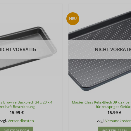
NEU
NICHT VORRÄTIG
NICHT VORRÄTI
s Brownie Backblech 34 x 20 x 4
Master Class Keks-Blech 39 x 27 perf
Antihaft-Beschichtung
für knuspriges Gebäc
15,99
€
15,99
€
zzgl.
Versandkosten
zzgl.
Versandkoste
WEITERLESEN
WEITERLESEN