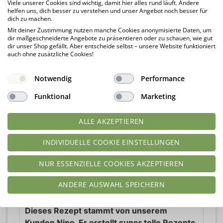
Viele unserer Cookies sind wichtig, damit hier alles rund läuft. Andere
Zum Schluss die Erdbeermarmelade
helfen uns, dich besser zu verstehen und unser Angebot noch besser für
dich zu machen.
erhitzen und mit kleinen Tupfen
Mit deiner Zustimmung nutzen manche Cookies anonymisierte Daten, um
verzieren.
dir maßgeschneiderte Angebote zu präsentieren oder zu schauen, wie gut
Die Kekse trocknen lassen und dann kühl
dir unser Shop gefällt. Aber entscheide selbst – unsere Website funktioniert
auch ohne zusätzliche Cookies!
aufbewahren. Lassen sich zwischen 2
Blatt Backpapier in einem Becher super
Notwendig
Performance
einfrieren.
Funktional
Marketing
NÄHRWERTE PRO PORTION
ALLE AKZEPTIEREN
Kalorien:
88
kcal
Kohlenhydrate:
1
g
INDIVIDUELLE COOKIE EINSTELLUNGEN
Protein:
2
g
Fett:
8
g
NUR ESSENZIELLE COOKIES AKZEPTIEREN
Ballaststoffe:
2
g
ANDERE AUSWAHL SPEICHERN
SONSTIGES
Dieses Rezept stammt von unserem
Kunden Nino. Er erstellt super tolle Rezepte