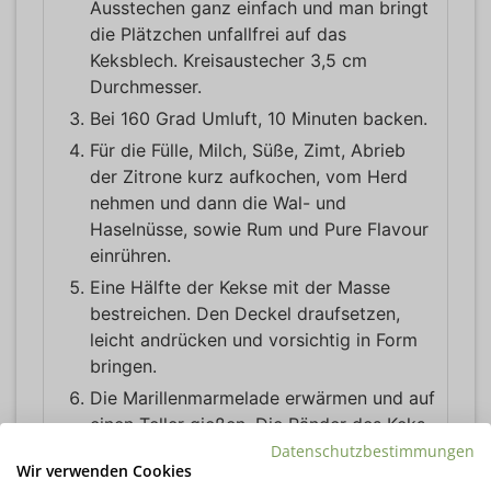
Ausstechen ganz einfach und man bringt
die Plätzchen unfallfrei auf das
Keksblech. Kreisaustecher 3,5 cm
Durchmesser.
Bei 160 Grad Umluft, 10 Minuten backen.
Für die Fülle, Milch, Süße, Zimt, Abrieb
der Zitrone kurz aufkochen, vom Herd
nehmen und dann die Wal- und
Haselnüsse, sowie Rum und Pure Flavour
einrühren.
Eine Hälfte der Kekse mit der Masse
bestreichen. Den Deckel draufsetzen,
leicht andrücken und vorsichtig in Form
bringen.
Die Marillenmarmelade erwärmen und auf
einen Teller gießen. Die Ränder des Keks
darin wälzen und dann in Kokosflocken
Datenschutzbestimmungen
Wir verwenden Cookies
wälzen.