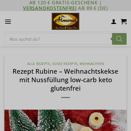
AB 120 € GRATIS-GESCHENK |
Zum
VERSANDKOSTENFREI
AB 89 € (DE)
Inhalt
springen
Products
search
ALLE REZEPTE
,
SÜSSE REZEPTE
,
WEIHNACHTEN
Rezept Rubine – Weihnachtskekse
mit Nussfüllung low-carb keto
glutenfrei