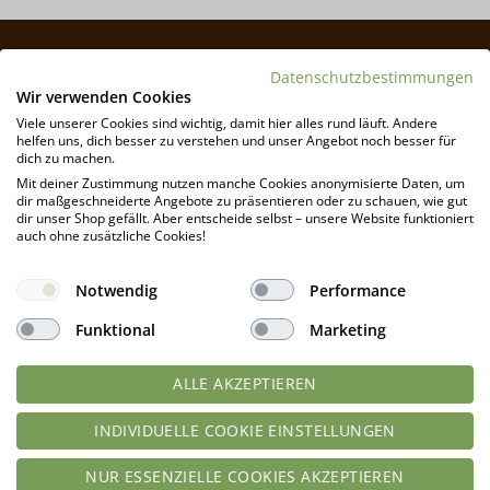
Datenschutzbestimmungen
Wir verwenden Cookies
Viele unserer Cookies sind wichtig, damit hier alles rund läuft. Andere
helfen uns, dich besser zu verstehen und unser Angebot noch besser für
dich zu machen.
Mit deiner Zustimmung nutzen manche Cookies anonymisierte Daten, um
dir maßgeschneiderte Angebote zu präsentieren oder zu schauen, wie gut
dir unser Shop gefällt. Aber entscheide selbst – unsere Website funktioniert
auch ohne zusätzliche Cookies!
JETZT ZUM NEWSLETTER ANMELDEN UND 10 %
Notwendig
Performance
RABATTGUTSCHEIN & GRATIS-LIEFERUNG AB 49 €
DE (69 € EU) SICHERN!*
Funktional
Marketing
Wir liefern kostenlosen Mehrwert mit Infos, Tipps und
ALLE AKZEPTIEREN
neuen Rezepten, halten dich auf dem Laufenden über
neue Produkt im Sortiment und informieren Dich über
INDIVIDUELLE COOKIE EINSTELLUNGEN
Rabattaktionen und Angebote.
NUR ESSENZIELLE COOKIES AKZEPTIEREN