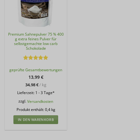
Premium Sahnepulver 75 % 400
g extra feines Pulver für
selbstgemachte low carb
Schokolade
Bewertet
geprüfte Gesamtbewertungen
mit
4.94
von 5
13,99
€
34,98
€
/
kg
Lieferzeit:
1 - 3 Tage*
zzgl.
Versandkosten
Produkt enthält: 0,4
kg
IN DEN WARENKORB