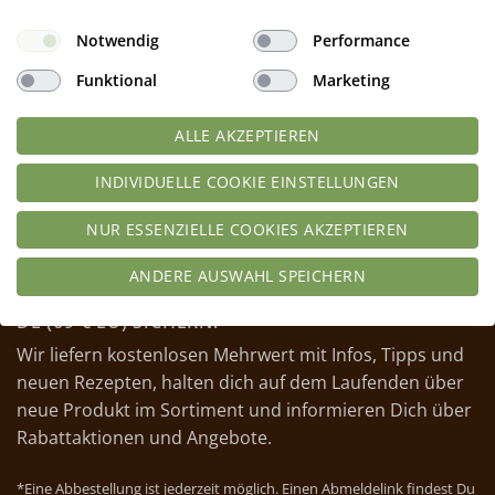
Notwendig
Performance
Funktional
Marketing
ALLE AKZEPTIEREN
INDIVIDUELLE COOKIE EINSTELLUNGEN
NUR ESSENZIELLE COOKIES AKZEPTIEREN
ANDERE AUSWAHL SPEICHERN
JETZT ZUM NEWSLETTER ANMELDEN UND 10 %
RABATTGUTSCHEIN & GRATIS-LIEFERUNG AB 49 €
DE (69 € EU) SICHERN!*
Wir liefern kostenlosen Mehrwert mit Infos, Tipps und
neuen Rezepten, halten dich auf dem Laufenden über
neue Produkt im Sortiment und informieren Dich über
Rabattaktionen und Angebote.
*Eine Abbestellung ist jederzeit möglich. Einen Abmeldelink findest Du