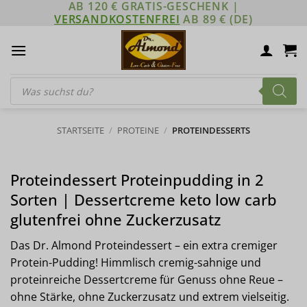
AB 120 € GRATIS-GESCHENK |
Zum
VERSANDKOSTENFREI
AB 89 € (DE)
Inhalt
springen
Products
search
STARTSEITE
/
PROTEINE
/
PROTEINDESSERTS
Proteindessert Proteinpudding in 2
Sorten | Dessertcreme keto low carb
glutenfrei ohne Zuckerzusatz
Das Dr. Almond Proteindessert – ein extra cremiger
Protein-Pudding! Himmlisch cremig-sahnige und
proteinreiche Dessertcreme für Genuss ohne Reue –
ohne Stärke, ohne Zuckerzusatz und extrem vielseitig.