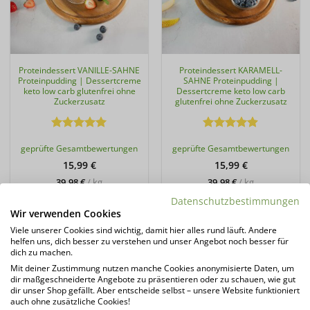
Proteindessert VANILLE-SAHNE
Proteindessert KARAMELL-
Proteinpudding | Dessertcreme
SAHNE Proteinpudding |
keto low carb glutenfrei ohne
Dessertcreme keto low carb
Zuckerzusatz
glutenfrei ohne Zuckerzusatz
Bewertet
Bewertet
geprüfte Gesamtbewertungen
geprüfte Gesamtbewertungen
mit
4.91
mit
4.9
von 5
von 5
15,99
€
15,99
€
39,98
€
/
kg
39,98
€
/
kg
Lieferzeit:
1 - 3 Tage*
Lieferzeit:
1 - 3 Tage*
Datenschutzbestimmungen
Wir verwenden Cookies
zzgl.
Versandkosten
zzgl.
Versandkosten
Viele unserer Cookies sind wichtig, damit hier alles rund läuft. Andere
Produkt enthält: 0,4
kg
Produkt enthält: 0,4
kg
helfen uns, dich besser zu verstehen und unser Angebot noch besser für
dich zu machen.
IN DEN WARENKORB
IN DEN WARENKORB
Mit deiner Zustimmung nutzen manche Cookies anonymisierte Daten, um
dir maßgeschneiderte Angebote zu präsentieren oder zu schauen, wie gut
dir unser Shop gefällt. Aber entscheide selbst – unsere Website funktioniert
auch ohne zusätzliche Cookies!