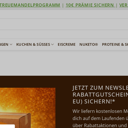
TREUEMANDELPROGRAMM
|
10€ PRÄMIE SICHERN
|
VER
NGEN
KUCHEN & SÜSSES
EISCREME
NUKETO®
PROTEINE & 
JETZT ZUM NEWSL
RABATTGUTSCHEIN 
EU) SICHERN!*
Wir liefern kostenlosen M
dich auf dem Laufenden ü
über Rabattaktionen und