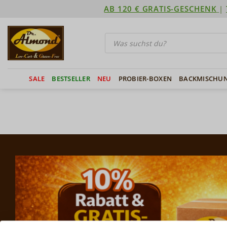
Zum
AB 120 € GRATIS-GESCHENK
|
Inhalt
springen
Products
search
SALE
BESTSELLER
NEU
PROBIER-BOXEN
BACKMISCHU