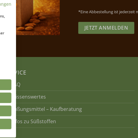
ungen
*Eine Abbestellung ist jederzeit
ns,
JETZT ANMELDEN
ser
SERVICE
FAQ
Wissenswertes
Süßungsmittel – Kaufberatung
Infos zu Süßstoffen