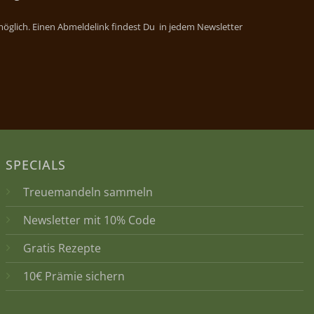
 möglich. Einen Abmeldelink findest Du in jedem Newsletter
SPECIALS
Treuemandeln sammeln
Newsletter mit 10% Code
Gratis Rezepte
10€ Prämie sichern