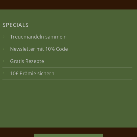
SPECIALS
Treuemandeln sammeln
Newsletter mit 10% Code
Gratis Rezepte
10€ Prämie sichern