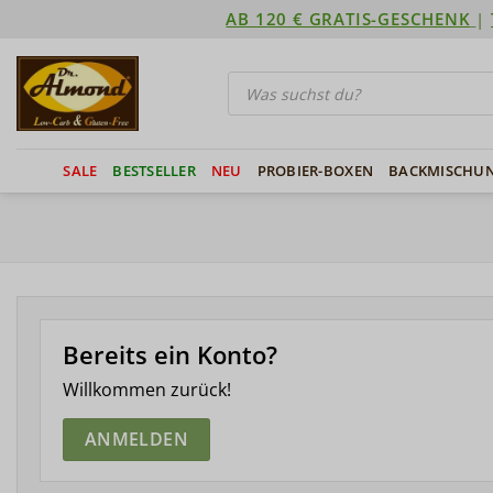
Zum
AB 120 € GRATIS-GESCHENK
|
Inhalt
springen
Products
search
SALE
BESTSELLER
NEU
PROBIER-BOXEN
BACKMISCHU
Bereits ein Konto?
Willkommen zurück!
ANMELDEN