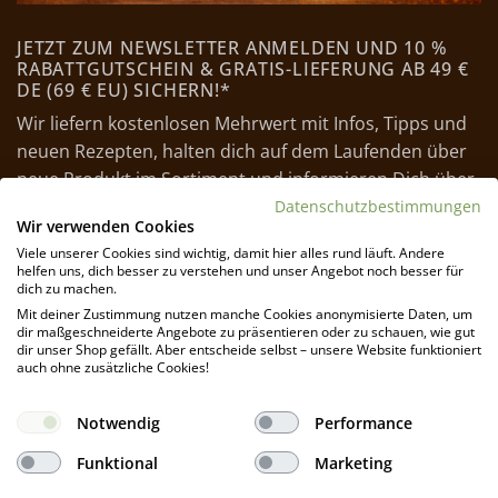
JETZT ZUM NEWSLETTER ANMELDEN UND 10 %
RABATTGUTSCHEIN & GRATIS-LIEFERUNG AB 49 €
DE (69 € EU) SICHERN!*
Wir liefern kostenlosen Mehrwert mit Infos, Tipps und
neuen Rezepten, halten dich auf dem Laufenden über
neue Produkt im Sortiment und informieren Dich über
Rabattaktionen und Angebote.
Datenschutzbestimmungen
Wir verwenden Cookies
Viele unserer Cookies sind wichtig, damit hier alles rund läuft. Andere
*Eine Abbestellung ist jederzeit möglich. Einen Abmeldelink findest Du
helfen uns, dich besser zu verstehen und unser Angebot noch besser für
in jedem Newsletter
dich zu machen.
Mit deiner Zustimmung nutzen manche Cookies anonymisierte Daten, um
dir maßgeschneiderte Angebote zu präsentieren oder zu schauen, wie gut
JETZT ANMELDEN
dir unser Shop gefällt. Aber entscheide selbst – unsere Website funktioniert
auch ohne zusätzliche Cookies!
Notwendig
Performance
Funktional
Marketing