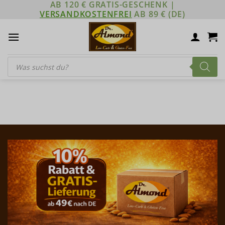
AB 120 € GRATIS-GESCHENK |
Zum
VERSANDKOSTENFREI
AB 89 € (DE)
Inhalt
springen
Products
search