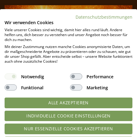
Datenschutzbestimmungen
Wir verwenden Cookies
Viele unserer Cookies sind wichtig, damit hier alles rund läuft. Andere
helfen uns, dich besser zu verstehen und unser Angebot noch besser für
dich zu machen.
Mit deiner Zustimmung nutzen manche Cookies anonymisierte Daten, um
dir maßgeschneiderte Angebote zu präsentieren oder zu schauen, wie gut
dir unser Shop gefällt. Aber entscheide selbst – unsere Website funktioniert
auch ohne zusätzliche Cookies!
JETZT ZUM NEWSLETTER ANMELDEN UND 10 %
RABATTGUTSCHEIN & GRATIS-LIEFERUNG AB 49 €
Notwendig
Performance
DE (69 € EU) SICHERN!*
Funktional
Marketing
Wir liefern kostenlosen Mehrwert mit Infos, Tipps und
neuen Rezepten, halten dich auf dem Laufenden über
ALLE AKZEPTIEREN
neue Produkt im Sortiment und informieren Dich über
Rabattaktionen und Angebote.
INDIVIDUELLE COOKIE EINSTELLUNGEN
NUR ESSENZIELLE COOKIES AKZEPTIEREN
*Eine Abbestellung ist jederzeit möglich. Einen Abmeldelink findest Du
in jedem Newsletter