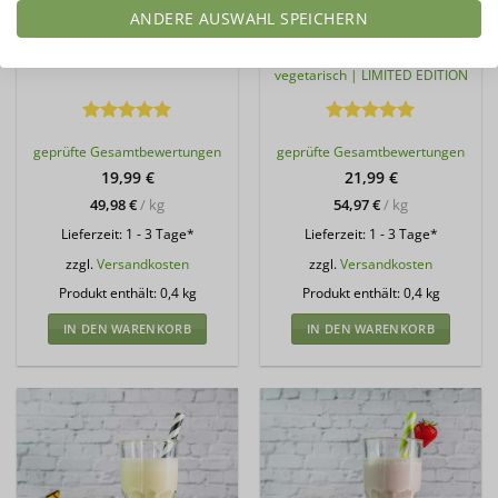
KARAMELL MILCHSHAKE
MILCHSHAKE
ANDERE AUSWAHL SPEICHERN
Mehrkomponenten
Mehrkomponenten
Proteinshake | Keto
Proteinshake | Keto
Proteinpulver | 75 % Protein
Proteinpulver | 75 % Protein |
vegetarisch | LIMITED EDITION
Bewertet
Bewertet
geprüfte Gesamtbewertungen
geprüfte Gesamtbewertungen
mit
5
von
mit
5
von
5
5
19,99
€
21,99
€
49,98
€
/
kg
54,97
€
/
kg
Lieferzeit:
1 - 3 Tage*
Lieferzeit:
1 - 3 Tage*
zzgl.
Versandkosten
zzgl.
Versandkosten
Produkt enthält: 0,4
kg
Produkt enthält: 0,4
kg
IN DEN WARENKORB
IN DEN WARENKORB