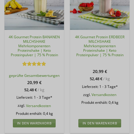
4K Gourmet Protein BANANEN
4K Gourmet Protein ERDBEER
MILCHSHAKE
MILCHSHAKE
Mehrkomponenten
Mehrkomponenten
Proteinshake | Keto
Proteinshake | Keto
Proteinpulver | 75 % Protein
Proteinpulver | 75 % Protein
Bewertet
20,99
€
geprüfte Gesamtbewertungen
mit
5
von
52,48
€
/
kg
5
20,99
€
Lieferzeit:
1 - 3 Tage*
52,48
€
/
kg
zzgl.
Versandkosten
Lieferzeit:
1 - 3 Tage*
Produkt enthält: 0,4
kg
zzgl.
Versandkosten
Produkt enthält: 0,4
kg
IN DEN WARENKORB
IN DEN WARENKORB