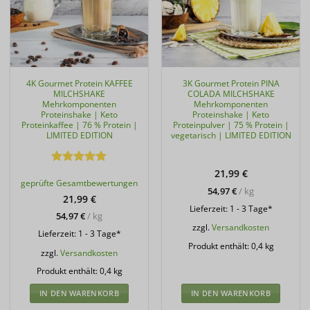
4K Gourmet Protein KAFFEE
3K Gourmet Protein PINA
MILCHSHAKE
COLADA MILCHSHAKE
Mehrkomponenten
Mehrkomponenten
Proteinshake | Keto
Proteinshake | Keto
Proteinkaffee | 76 % Protein |
Proteinpulver | 75 % Protein |
LIMITED EDITION
vegetarisch | LIMITED EDITION
Bewertet
21,99
€
geprüfte Gesamtbewertungen
mit
5
von
54,97
€
/
kg
5
21,99
€
Lieferzeit:
1 - 3 Tage*
54,97
€
/
kg
zzgl.
Versandkosten
Lieferzeit:
1 - 3 Tage*
Produkt enthält: 0,4
kg
zzgl.
Versandkosten
Produkt enthält: 0,4
kg
IN DEN WARENKORB
IN DEN WARENKORB