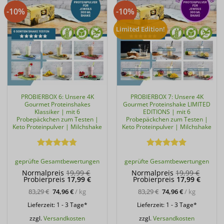
-10%
-10%
Limited Edition!
PROBIERBOX 6: Unsere 4K
PROBIERBOX 7: Unsere 4K
Gourmet Proteinshakes
Gourmet Proteinshake LIMITED
Klassiker | mit 6
EDITIONS | mit 6
Probepäckchen zum Testen |
Probepäckchen zum Testen |
Keto Proteinpulver | Milchshake
Keto Proteinpulver | Milchshake
Bewertet
Bewertet
geprüfte Gesamtbewertungen
geprüfte Gesamtbewertungen
mit
4.75
mit
5
von
von 5
5
Ursprünglicher
Ursprü
Normalpreis
19,99
€
Normalpreis
19,99
€
Aktueller
Preis
Aktuell
Preis
Probierpreis
17,99
€
Probierpreis
17,99
€
Preis
war:
Preis
war:
ist:
19,99 €
ist:
19,99 
83,29
€
74,96
€
/
kg
83,29
€
74,96
€
/
kg
17,99 €.
17,99 €
Lieferzeit:
1 - 3 Tage*
Lieferzeit:
1 - 3 Tage*
zzgl.
Versandkosten
zzgl.
Versandkosten