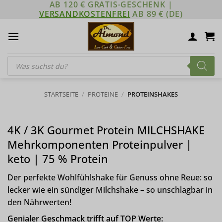
AB 120 € GRATIS-GESCHENK |
Zum
VERSANDKOSTENFREI
AB 89 € (DE)
Inhalt
springen
Products
search
STARTSEITE
/
PROTEINE
/
PROTEINSHAKES
4K / 3K Gourmet Protein MILCHSHAKE
Mehrkomponenten Proteinpulver |
keto | 75 % Protein
Der perfekte Wohlfühlshake für Genuss ohne Reue: so
lecker wie ein sündiger Milchshake – so unschlagbar in
den Nährwerten!
Genialer Geschmack trifft auf TOP Werte: