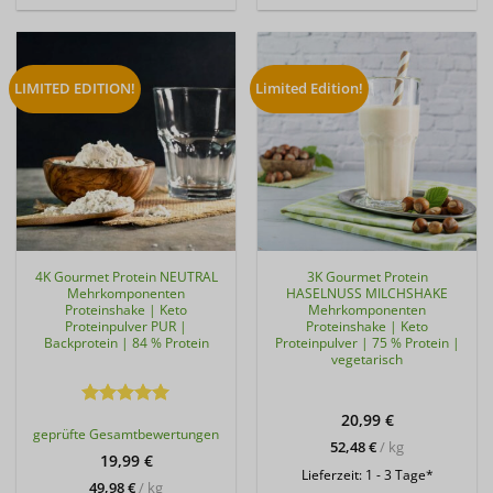
LIMITED EDITION!
Limited Edition!
4K Gourmet Protein NEUTRAL
3K Gourmet Protein
Mehrkomponenten
HASELNUSS MILCHSHAKE
Proteinshake | Keto
Mehrkomponenten
Proteinpulver PUR |
Proteinshake | Keto
Backprotein | 84 % Protein
Proteinpulver | 75 % Protein |
vegetarisch
Bewertet
20,99
€
geprüfte Gesamtbewertungen
mit
5
von
52,48
€
/
kg
5
19,99
€
Lieferzeit:
1 - 3 Tage*
49,98
€
/
kg