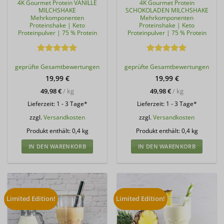
4K Gourmet Protein VANILLE
4K Gourmet Protein
MILCHSHAKE
SCHOKOLADEN MILCHSHAKE
Mehrkomponenten
Mehrkomponenten
Proteinshake | Keto
Proteinshake | Keto
Proteinpulver | 75 % Protein
Proteinpulver | 75 % Protein
Bewertet
Bewertet
geprüfte Gesamtbewertungen
geprüfte Gesamtbewertungen
mit
5
von
mit
5
von
5
5
19,99
€
19,99
€
49,98
€
/
kg
49,98
€
/
kg
Lieferzeit:
1 - 3 Tage*
Lieferzeit:
1 - 3 Tage*
zzgl.
Versandkosten
zzgl.
Versandkosten
Produkt enthält: 0,4
kg
Produkt enthält: 0,4
kg
IN DEN WARENKORB
IN DEN WARENKORB
Limited Edition!
Limited Edition!