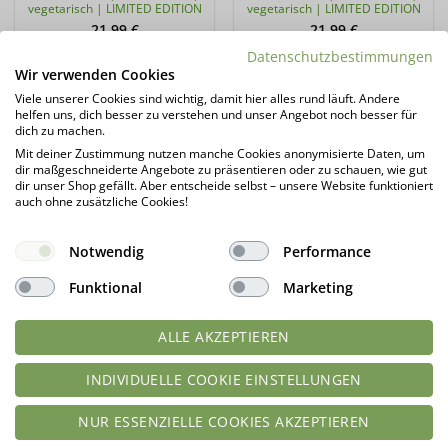
vegetarisch | LIMITED EDITION
vegetarisch | LIMITED EDITION
21,99
€
21,99
€
54,97
€
/
kg
54,97
€
/
kg
Datenschutzbestimmungen
Wir verwenden Cookies
Lieferzeit:
1 - 3 Tage*
Lieferzeit:
1 - 3 Tage*
Viele unserer Cookies sind wichtig, damit hier alles rund läuft. Andere
zzgl.
Versandkosten
zzgl.
Versandkosten
helfen uns, dich besser zu verstehen und unser Angebot noch besser für
dich zu machen.
Produkt enthält: 0,4
kg
Produkt enthält: 0,4
kg
Mit deiner Zustimmung nutzen manche Cookies anonymisierte Daten, um
IN DEN WARENKORB
IN DEN WARENKORB
dir maßgeschneiderte Angebote zu präsentieren oder zu schauen, wie gut
dir unser Shop gefällt. Aber entscheide selbst – unsere Website funktioniert
auch ohne zusätzliche Cookies!
Notwendig
Performance
Limited Edition!
Funktional
Marketing
ALLE AKZEPTIEREN
INDIVIDUELLE COOKIE EINSTELLUNGEN
NUR ESSENZIELLE COOKIES AKZEPTIEREN
4K Gourmet Protein TOFFEE-
3K Gourmet Protein BLAUBEER