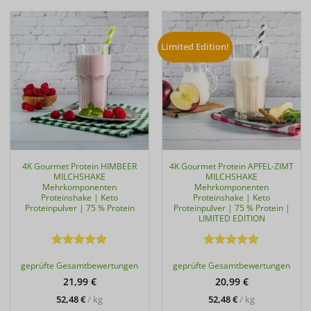
Limited Edition!
4K Gourmet Protein HIMBEER
4K Gourmet Protein APFEL-ZIMT
MILCHSHAKE
MILCHSHAKE
Mehrkomponenten
Mehrkomponenten
Proteinshake | Keto
Proteinshake | Keto
Proteinpulver | 75 % Protein
Proteinpulver | 75 % Protein |
LIMITED EDITION
Bewertet
Bewertet
geprüfte Gesamtbewertungen
geprüfte Gesamtbewertungen
mit
5
von
mit
5
von
5
5
21,99
€
20,99
€
52,48
€
/
kg
52,48
€
/
kg